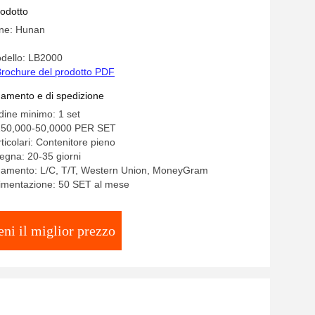
rodotto
ine: Hunan
dello: LB2000
rochure del prodotto PDF
gamento e di spedizione
rdine minimo: 1 set
250,000-50,0000 PER SET
ticolari: Contenitore pieno
egna: 20-35 giorni
agamento: L/C, T/T, Western Union, MoneyGram
limentazione: 50 SET al mese
eni il miglior prezzo