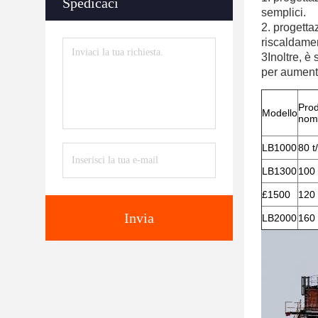
Spedicaci
semplici.
2. progetta
riscaldamen
3Inoltre, è
per aumenta
Prod
Modello
nom
LB1000
80 t
LB1300
100 
£1500
120 
Invia
LB2000
160 