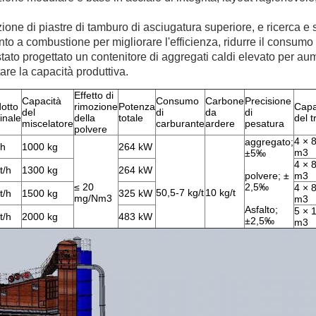
zione di piastre di tamburo di asciugatura superiore, e ricerca e
to a combustione per migliorare l'efficienza, ridurre il consumo 
 stato progettato un contenitore di aggregati caldi elevato per au
re la capacità produttiva.
Effetto di
Capacità
Consumo
Carbone
Precisione
otto
rimozione
Potenza
Capa
del
di
da
di
inale
della
totale
del 
miscelatore
carburante
ardere
pesatura
polvere
4 × 
aggregato;
/h
1000 kg
264 kW
m3
±5‰
4 × 
t/h
1300 kg
264 kW
polvere; ±
m3
≤ 20
2,5‰
4 × 
50,5-7 kg/t
10 kg/t
t/h
1500 kg
325 kW
mg/Nm3
m3
Asfalto;
5 × 
t/h
2000 kg
483 kW
±2,5‰
m3