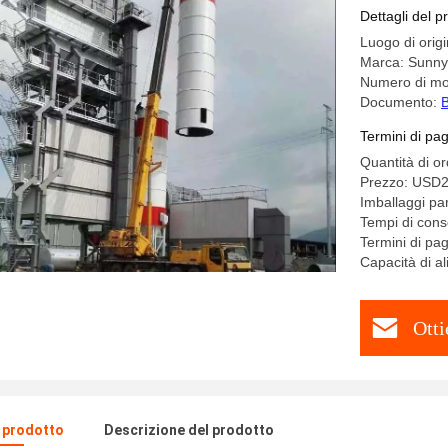
Dettagli del p
Luogo di orig
Marca: Sunny
Numero di mo
Documento:
B
Termini di pa
Quantità di o
Prezzo: USD
Imballaggi par
Tempi di cons
Termini di p
Capacità di a
Otti
l prodotto
Descrizione del prodotto