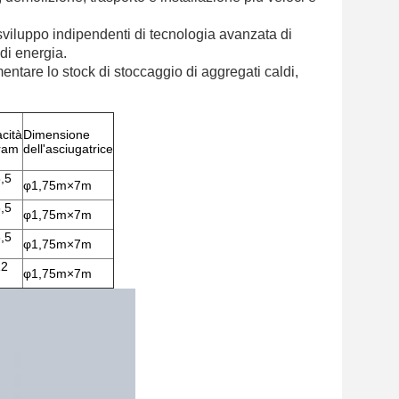
 sviluppo indipendenti di tecnologia avanzata di
di energia.
mentare lo stock di stoccaggio di aggregati caldi,
cità
Dimensione
tram
dell'asciugatrice
8,5
φ1,75m×7m
8,5
φ1,75m×7m
8,5
φ1,75m×7m
12
φ1,75m×7m