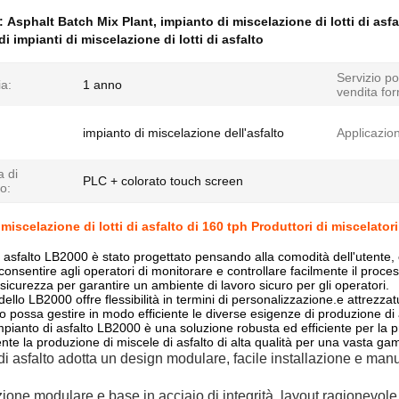
e:
Asphalt Batch Mix Plant
,
impianto di miscelazione di lotti di asfa
di impianti di miscelazione di lotti di asfalto
Servizio po
a:
1 anno
vendita for
impianto di miscelazione dell'asfalto
Applicazio
a di
PLC + colorato touch screen
lo:
miscelazione di lotti di asfalto di 160 tph Produttori di miscelatori
i asfalto LB2000 è stato progettato pensando alla comodità dell'utente, 
onsentire agli operatori di monitorare e controllare facilmente il proces
i sicurezza per garantire un ambiente di lavoro sicuro per gli operatori.
odello LB2000 offre flessibilità in termini di personalizzazione.e attrez
to possa gestire in modo efficiente le diverse esigenze di produzione di 
'impianto di asfalto LB2000 è una soluzione robusta ed efficiente per la 
nte la produzione di miscele di asfalto di alta qualità per una vasta gam
di asfalto adotta un design modulare, facile installazione e manu
zione modulare e base in acciaio di integrità, layout ragionevole,