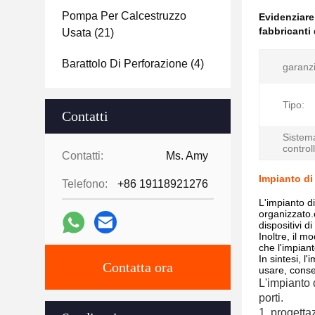
Pompa Per Calcestruzzo
Evidenziar
fabbricanti 
Usata
(21)
Barattolo Di Perforazione
(4)
garanzi
Tipo:
Contatti
Sistem
control
Contatti:
Ms. Amy
Impianto di 
Telefono:
+86 19118921276
L'impianto d
organizzato.c
dispositivi d
Inoltre, il m
che l'impian
In sintesi, l
Contatta ora
usare, conse
L'impianto 
porti.
1. progetta