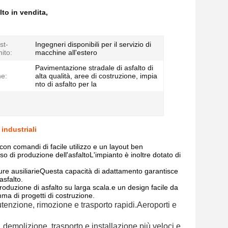
lto in vendita
,
st-
Ingegneri disponibili per il servizio di
nito:
macchine all'estero
Pavimentazione stradale di asfalto di
ne:
alta qualità, aree di costruzione, impia
nto di asfalto per la
 industriali
con comandi di facile utilizzo e un layout ben
so di produzione dell'asfaltoL'impianto è inoltre dotato di
zature ausiliarieQuesta capacità di adattamento garantisce
asfalto.
produzione di asfalto su larga scala.e un design facile da
ma di progetti di costruzione.
tenzione, rimozione e trasporto rapidi.Aeroporti e
 demolizione, trasporto e installazione più veloci e