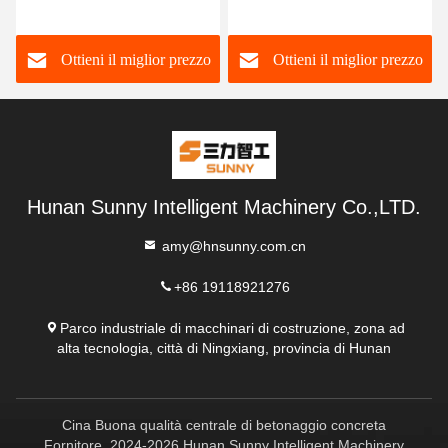
montato pompa per
progettazione di pietra
calcestruzzo pompa per
pompa per calcestruzzo
Ottieni il miglior prezzo
Ottieni il miglior prezzo
trasferimento di
rimorchio fatta in casa
calcestruzzo
Hunan Sunny Intelligent Machinery Co.,LTD.
amy@hnsunny.com.cn
+86 19118921276
Parco industriale di macchinari di costruzione, zona ad
alta tecnologia, città di Ningxiang, provincia di Hunan
Cina Buona qualità centrale di betonaggio concreta
Fornitore. 2024-2026 Hunan Sunny Intelligent Machinery