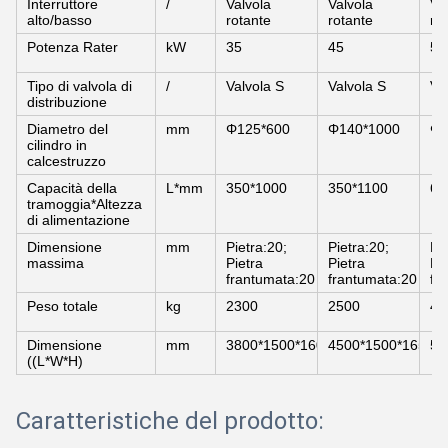
Interruttore
/
Valvola
Valvola
Va
alto/basso
rotante
rotante
ro
Potenza Rater
kW
35
45
55
Tipo di valvola di
/
Valvola S
Valvola S
Va
distribuzione
Diametro del
mm
Φ125*600
Φ140*1000
Φ2
cilindro in
calcestruzzo
Capacità della
L*mm
350*1000
350*1100
60
tramoggia*Altezza
di alimentazione
Dimensione
mm
Pietra:20;
Pietra:20;
Pi
massima
Pietra
Pietra
Pi
frantumata:20
frantumata:20
fr
Peso totale
kg
2300
2500
45
Dimensione
mm
3800*1500*1600
4500*1500*1650
51
((L*W*H)
Caratteristiche del prodotto: