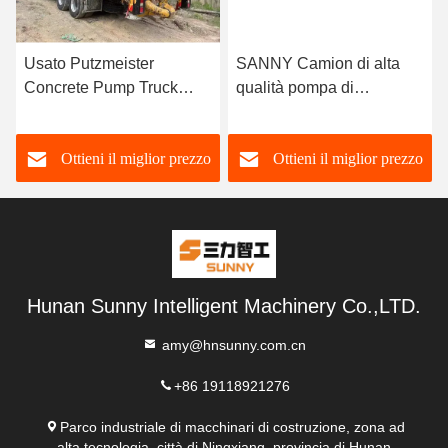
Usato Putzmeister
SANNY Camion di alta
Concrete Pump Truck
qualità pompa di
56m/62m per versamento
calcestruzzo montata 56m
liscio di calcestruzzo
pompa di calcestruzzo
Ottieni il miglior prezzo
Ottieni il miglior prezzo
usata
Hunan Sunny Intelligent Machinery Co.,LTD.
amy@hnsunny.com.cn
+86 19118921276
Parco industriale di macchinari di costruzione, zona ad
alta tecnologia, città di Ningxiang, provincia di Hunan