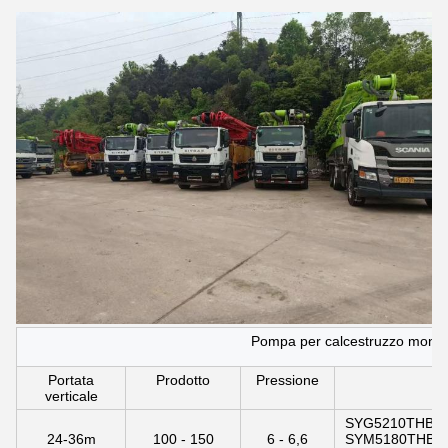
Pompa per calcestruzzo monta
Portata
Prodotto
Pressione
verticale
SYG5210THB 25
24-36m
100 - 150
6 - 6,6
SYM5180THBES 