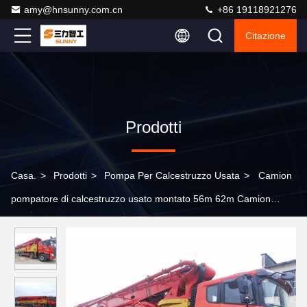
amy@hnsunny.com.cn
+86 19118921276
Citazione
Prodotti
Casa.
>
Prodotti
>
Pompa Per Calcestruzzo Usata
>
Camion
pompatore di calcestruzzo usato montato 56m 62m Camion
miscelatore di pompe di calcestruzzo usato per il pompaggio a
boom