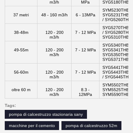
m3/h
MPa
SYG5180THB 30
SYM5230THB 37
37 metri
48 - 160 m3/h
6 - 13MPa
SYG5231THBCS 
/ SYG5260THB 
SYG5270THB 38
38-48m
120 - 200
7 - 12 MPa
/ SYG5280THB 3
m3/h
SYG5310THBES 
SYG5340THB 49
49-55m
120 - 200
7 - 12 MPa
SYG5341THB 490
m3/h
SYG5350THBCB 
SYG5371THBCB 
SYG5441THBCB 
56-60m
120 - 200
7 - 12 MPa
SYG5443THBCS 
m3/h
/ SYG5445THBES
SYM5502THB 62
oltre 60 m
120 - 200
8.3 -
SYM5525THB 65
m3/h
12MPa
SYM5590THB 68
Tags:
pompa di calcestruzzo stazionaria sany
macchine per il cemento
pompa di calcestruzzo 52m