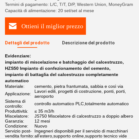
Termini di pagamento: L/C, T/T, D/P, Western Union, MoneyGram
Capacità di alimentazione: 20 set/set al mese
Ottieni il miglior prezzo
Dettagli del prodotto
Descrizione del prodotto
Evidenziare:
impianto di miscelazione e batchaggio del calcestruzzo
,
HZS50 Impianto di confezionamento del cemento
,
impianto di battaglia del calcestruzzo completamente
automatico
Materiale:
cemento, pietra frantumata, sabbia e così via
Lavori edili, progetti di costruzione, ponti, porti,
Applicazione:
aeroporto
Sistema di
controllo automatico PLC,totalmente automatico
controllo:
Produttività:
≤ 35 m3/h
Miscelatore:
JS750 Miscelatore di calcestruzzo a doppio albero
Garanzia:
12 mesi
Condizione:
Nuovo
Servizio post-
Ingegneri disponibili per il servizio di macchinari
vendita fornito:
all'estero,supporto online,supporto tecnico vide