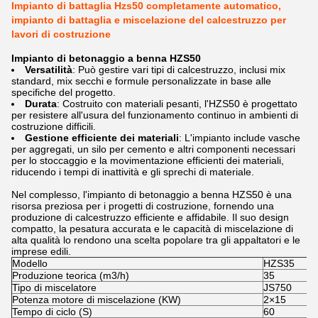
Impianto di battaglia Hzs50 completamente automatico,
impianto di battaglia e miscelazione del calcestruzzo per
lavori di costruzione
Impianto di betonaggio a benna HZS50
Versatilità
: Può gestire vari tipi di calcestruzzo, inclusi mix
standard, mix secchi e formule personalizzate in base alle
specifiche del progetto.
Durata
: Costruito con materiali pesanti, l'HZS50 è progettato
per resistere all'usura del funzionamento continuo in ambienti di
costruzione difficili.
Gestione efficiente dei materiali
: L'impianto include vasche
per aggregati, un silo per cemento e altri componenti necessari
per lo stoccaggio e la movimentazione efficienti dei materiali,
riducendo i tempi di inattività e gli sprechi di materiale.
Nel complesso, l'impianto di betonaggio a benna HZS50 è una
risorsa preziosa per i progetti di costruzione, fornendo una
produzione di calcestruzzo efficiente e affidabile. Il suo design
compatto, la pesatura accurata e le capacità di miscelazione di
alta qualità lo rendono una scelta popolare tra gli appaltatori e le
imprese edili.
Modello
HZS35
Produzione teorica (m3/h)
35
Tipo di miscelatore
JS750
Potenza motore di miscelazione (KW)
2×15
Tempo di ciclo (S)
60