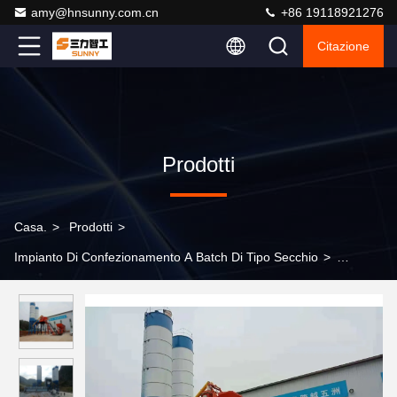
amy@hnsunny.com.cn
+86 19118921276
Citazione
Prodotti
Casa.
>
Prodotti
>
Impianto Di Confezionamento A Batch Di Tipo Secchio
>
Impianto di battaglia Hzs50 completamente automatico, impianto
di battaglia e miscelazione del calcestruzzo per lavori di
costruzione